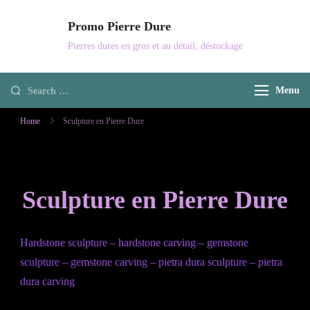
Skip
Promo Pierre Dure
to
Pierres dures en gros et au détail, déstockage
content
Looking
Menu
for
Home
Sculpture en Pierre Dure
Something?
Sculpture en Pierre Dure
Hardstone sculpture – hardstone carving – gemstone
sculpture – gemstone carving – pietra dura sculpture – pietra
dura carving