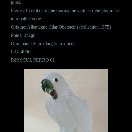
jours.
Pierres: Cristal de roche tourmaline verte et rubellite, socle
tourmaline verte
Origine: Allemagne (Idar Oberstein) (collection 1975)
Poids: 272gr
Dim: haut 12cm x larg 5cm x 5cm
Prix: 400€
Réf: SCUL PERRO 01