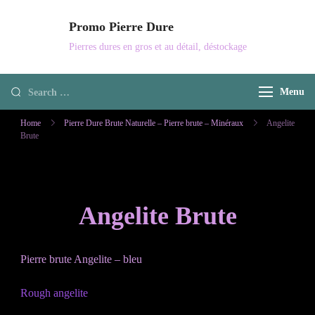
Skip
Promo Pierre Dure
to
Pierres dures en gros et au détail, déstockage
content
Looking
Menu
for
Home
Pierre Dure Brute Naturelle – Pierre brute – Minéraux
Angelite
Something?
Brute
Angelite Brute
Pierre brute Angelite – bleu
Rough angelite