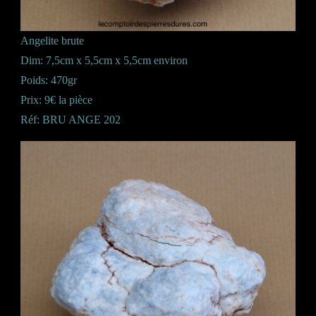
Angelite brute
Dim: 7,5cm x 5,5cm x 5,5cm environ
Poids: 470gr
Prix: 9€ la pièce
Réf: BRU ANGE 202