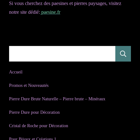
Si vous cherchez des paesines et pierres paysages, visitez
notre site dédié:
paesine.fr
R
Accueil
Promos et Nouveautés
Pierre Dure Brute Naturelle – Pierre brute – Minéraux
Pierre Dure pour Décoration
Cristal de Roche pour Décoration
Pour Bijoux et Créations 1