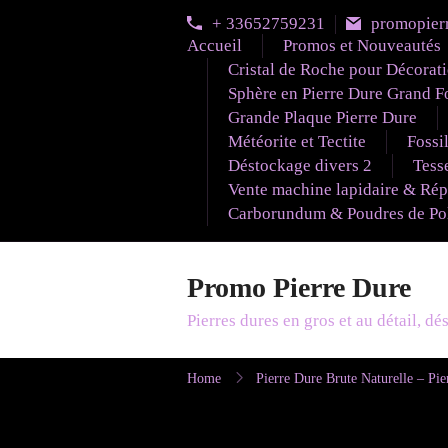
Skip
+ 33652759231
promopier
to
Accueil
Promos et Nouveautés
content
Cristal de Roche pour Décorat
Sphère en Pierre Dure Grand F
Grande Plaque Pierre Dure
Météorite et Tectite
Fossi
Déstockage divers 2
Tesse
Vente machine lapidaire & Rép
Carborundum & Poudres de Poli
Promo Pierre Dure
Pierres dures en gros et au détail, d
Home
Pierre Dure Brute Naturelle – Pie