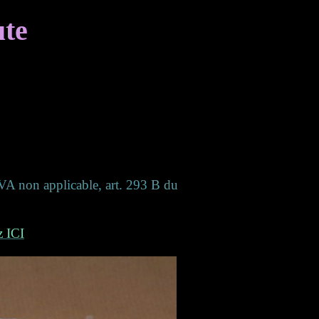
ute
(TVA non applicable, art. 293 B du
z ICI