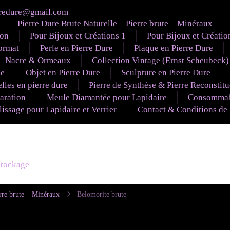
redure@gmail.com
Pierre Dure Brute Naturelle – Pierre brute – Minéraux
ion
Pour Bijoux et Créations 1
Pour Bijoux et Créatio
ormat
Perle en Pierre Dure
Plaque en Pierre Dure
Nacre & Ormeaux
Collection Vintage (Ernst Scheubeck)
le
Objet en Pierre Dure
Sculpture en Pierre Dure
lles en pierre dure
Pierre de Synthèse & Pierre Reconstit
aration
Meule Diamantée pour Lapidaire
Consommabl
ssage pour Lapidaire et Verrier
Contact & Conditions de
éstockage
rre brute – Minéraux
Belomorite brute