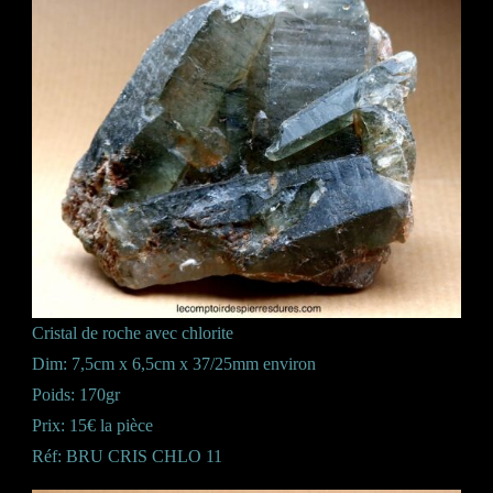
Cristal de roche avec chlorite
Dim: 7,5cm x 6,5cm x 37/25mm environ
Poids: 170gr
Prix: 15€ la pièce
Réf: BRU CRIS CHLO 11