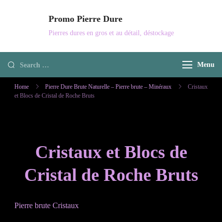
Skip
Promo Pierre Dure
to
Pierres dures en gros et au détail, déstockage
content
Looking
Menu
for
Home
Pierre Dure Brute Naturelle – Pierre brute – Minéraux
Cristaux
Something?
et Blocs de Cristal de Roche Bruts
Cristaux et Blocs de
Cristal de Roche Bruts
Pierre brute Cristaux