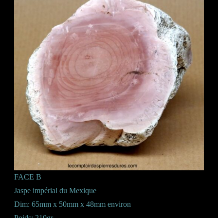
FACE B
Jaspe impérial du Mexique
Dim: 65mm x 50mm x 48mm environ
Poids: 210gr