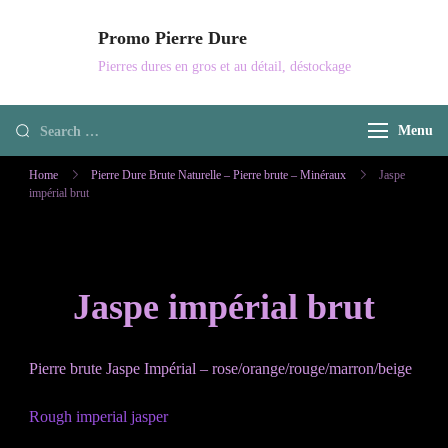
Skip
Promo Pierre Dure
to
Pierres dures en gros et au détail, déstockage
content
Looking
Menu
for
Home
Pierre Dure Brute Naturelle – Pierre brute – Minéraux
Jaspe
Something?
impérial brut
Jaspe impérial brut
Pierre brute Jaspe Impérial – rose/orange/rouge/marron/beige
Rough imperial jasper