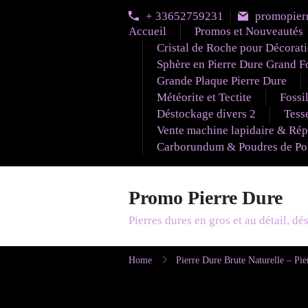
Skip
+ 33652759231
promopier
to
Accueil
Promos et Nouveautés
content
Cristal de Roche pour Décorat
Sphère en Pierre Dure Grand F
Grande Plaque Pierre Dure
Météorite et Tectite
Fossi
Déstockage divers 2
Tesse
Vente machine lapidaire & Rép
Carborundum & Poudres de Poli
Promo Pierre Dure
Pierres dures en gros et au détail, d
Home
Pierre Dure Brute Naturelle – Pie