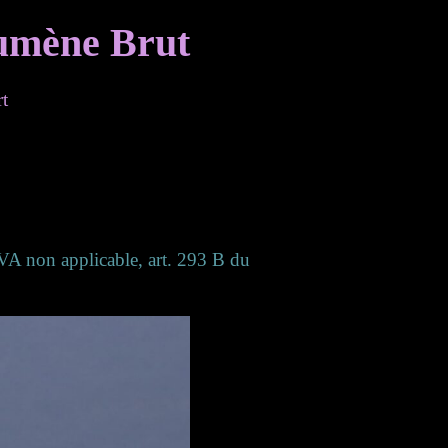
umène Brut
rt
(TVA non applicable, art. 293 B du