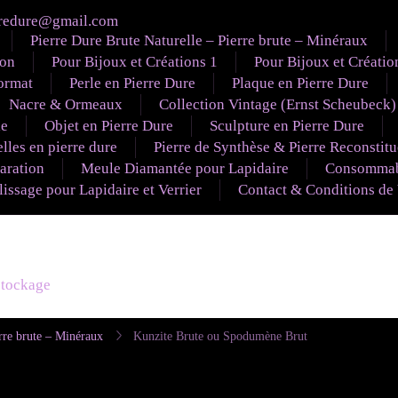
redure@gmail.com
Pierre Dure Brute Naturelle – Pierre brute – Minéraux
ion
Pour Bijoux et Créations 1
Pour Bijoux et Créatio
ormat
Perle en Pierre Dure
Plaque en Pierre Dure
Nacre & Ormeaux
Collection Vintage (Ernst Scheubeck)
le
Objet en Pierre Dure
Sculpture en Pierre Dure
lles en pierre dure
Pierre de Synthèse & Pierre Reconstit
aration
Meule Diamantée pour Lapidaire
Consommabl
ssage pour Lapidaire et Verrier
Contact & Conditions de
éstockage
rre brute – Minéraux
Kunzite Brute ou Spodumène Brut