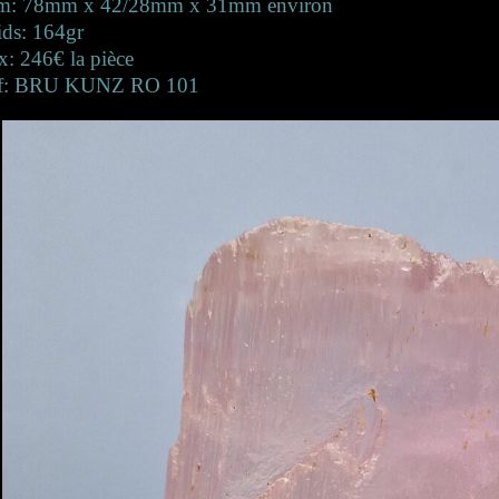
m: 78mm x 42/28mm x 31mm environ
ids: 164gr
x: 246€ la pièce
f: BRU KUNZ RO 101