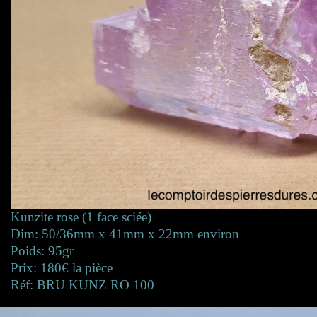
Kunzite rose (1 face sciée)
Dim: 50/36mm x 41mm x 22mm environ
Poids: 95gr
Prix: 180€ la pièce
Réf: BRU KUNZ RO 100