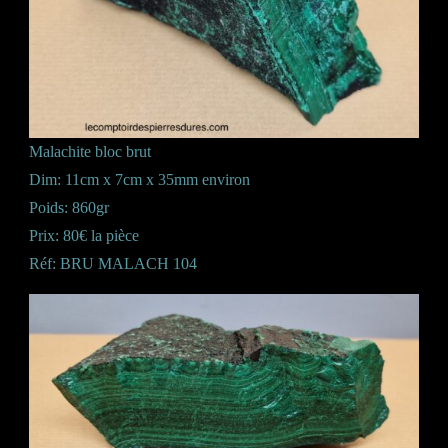
Malachite bloc brut
Dim: 11cm x 7cm x 35mm environ
Poids: 860gr
Prix: 80€ la pièce
Réf: BRU MALACH 104