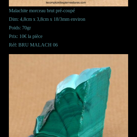
Malachite morceau brut pré-coupé
Dim: 4,8cm x 3,8cm x 18/3mm environ
Poids: 70gr
Prix: 10€ la pièce
Réf: BRU MALACH 06