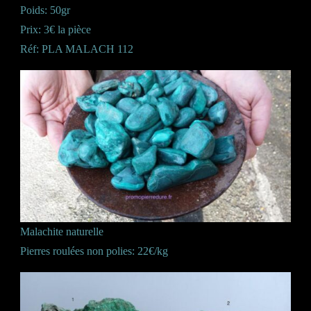
Poids: 50gr
Prix: 3€ la pièce
Réf: PLA MALACH 112
Malachite naturelle
Pierres roulées non polies: 22€/kg