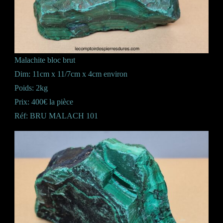
Malachite bloc brut
Dim: 11cm x 11/7cm x 4cm environ
Poids: 2kg
Prix: 400€ la pièce
Réf: BRU MALACH 101