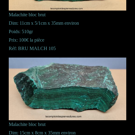
Malachite bloc brut
Dim: 11cm x 5/1cm x 35mm environ
Poids: 510gr
Prix: 100€ la pièce
Réf: BRU MALCH 105
Malachite bloc brut
Dim: 15cm x 8cm x 35mm environ