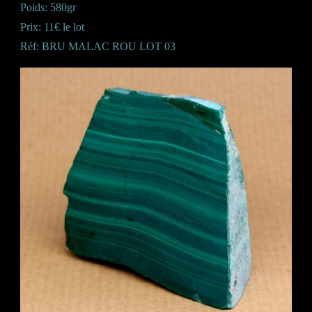
Poids: 580gr
Prix: 11€ le lot
Réf: BRU MALAC ROU LOT 03