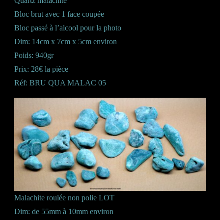
Quartz malachite
Bloc brut avec 1 face coupée
Bloc passé à l’alcool pour la photo
Dim: 14cm x 7cm x 5cm environ
Poids: 940gr
Prix: 28€ la pièce
Réf: BRU QUA MALAC 05
Malachite roulée non polie LOT
Dim: de 55mm à 10mm environ