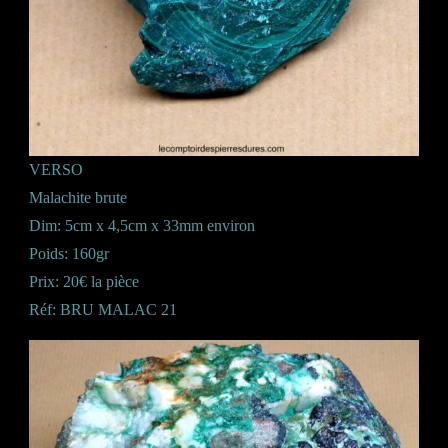
VERSO
Malachite brute
Dim: 5cm x 4,5cm x 33mm environ
Poids: 160gr
Prix: 20€ la pièce
Réf: BRU MALAC 21