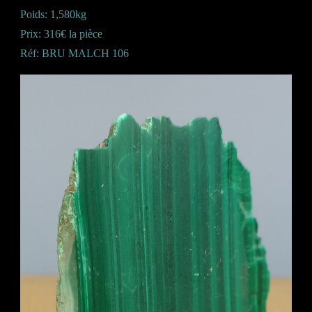
Poids: 1,580kg
Prix: 316€ la pièce
Réf: BRU MALCH 106