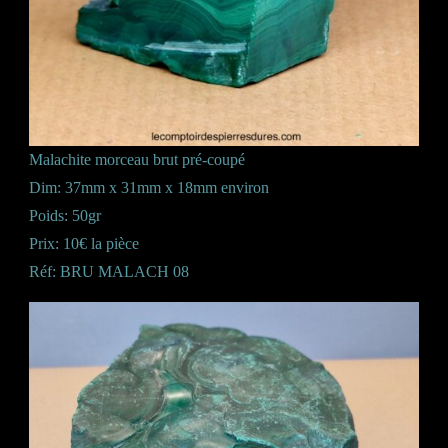
Malachite morceau brut pré-coupé
Dim: 37mm x 31mm x 18mm environ
Poids: 50gr
Prix: 10€ la pièce
Réf: BRU MALACH 08