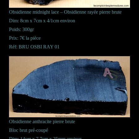
Obsidienne midnight lace – Obsidienne rayée pierre brute
Dim: 8cm x 7cm x 4/1cm environ
Poids: 300gr
Prix: 7€ la pièce
Réf: BRU OSBI RAY 01
Obsidienne anthracite pierre brute
Bloc brut pré-coupé
Dim: 14cm x 7,7cm x 25mm environ