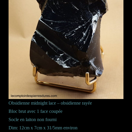
Obsidienne midnight lace – obsidienne rayée
Bloc brut avec 1 face coupée
Socle en laiton non fourni
Dim: 12cm x 7cm x 31/5mm environ