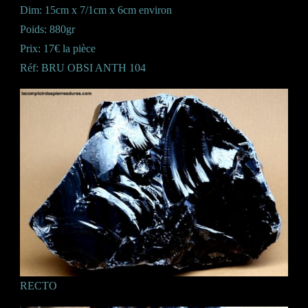
Dim: 15cm x 7/1cm x 6cm environ
Poids: 880gr
Prix: 17€ la pièce
Réf: BRU OBSI ANTH 104
RECTO