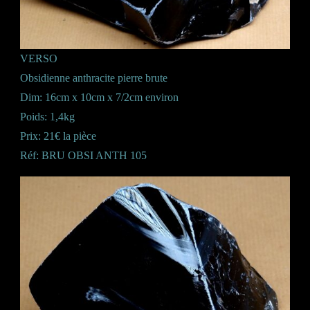
VERSO
Obsidienne anthracite pierre brute
Dim: 16cm x 10cm x 7/2cm environ
Poids: 1,4kg
Prix: 21€ la pièce
Réf: BRU OBSI ANTH 105