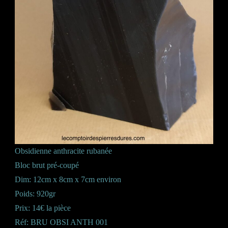
Obsidienne anthracite rubanée
Bloc brut pré-coupé
Dim: 12cm x 8cm x 7cm environ
Poids: 920gr
Prix: 14€ la pièce
Réf: BRU OBSI ANTH 001