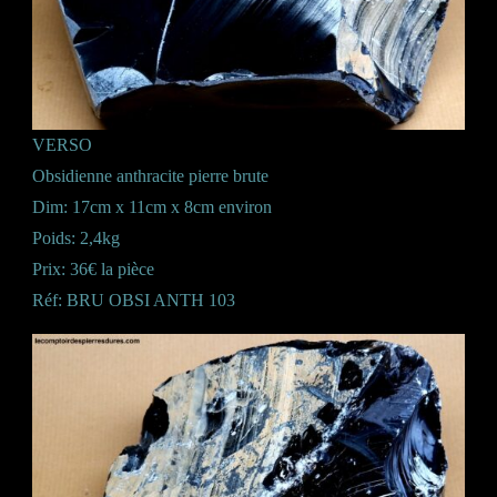
VERSO
Obsidienne anthracite pierre brute
Dim: 17cm x 11cm x 8cm environ
Poids: 2,4kg
Prix: 36€ la pièce
Réf: BRU OBSI ANTH 103