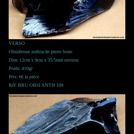
VERSO
Obsidienne anthracite pierre brute
Dim: 12cm x 9cm x 35/5mm environ
Poids: 410gr
Prix: 6€ la pièce
Réf: BRU OBSI ANTH 109