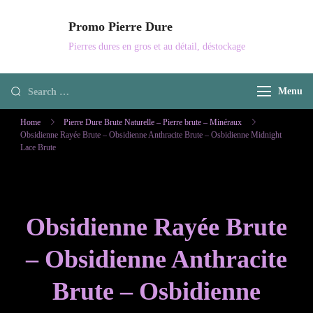
Skip
Promo Pierre Dure
to
Pierres dures en gros et au détail, déstockage
content
Looking
Menu
for
Home
Pierre Dure Brute Naturelle – Pierre brute – Minéraux
Something?
Obsidienne Rayée Brute – Obsidienne Anthracite Brute – Osbidienne Midnight
Lace Brute
Obsidienne Rayée Brute
– Obsidienne Anthracite
Brute – Osbidienne