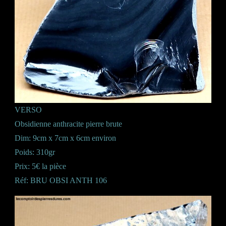
VERSO
Obsidienne anthracite pierre brute
Dim: 9cm x 7cm x 6cm environ
Poids: 310gr
Prix: 5€ la pièce
Réf: BRU OBSI ANTH 106