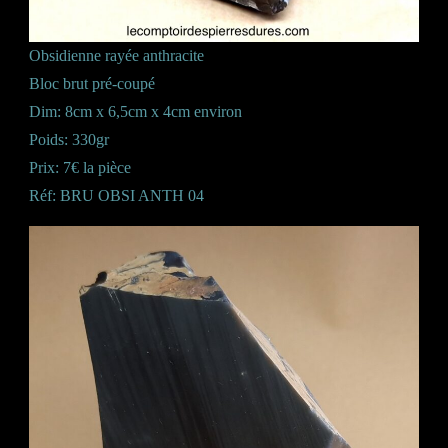
Obsidienne rayée anthracite
Bloc brut pré-coupé
Dim: 8cm x 6,5cm x 4cm environ
Poids: 330gr
Prix: 7€ la pièce
Réf: BRU OBSI ANTH 04