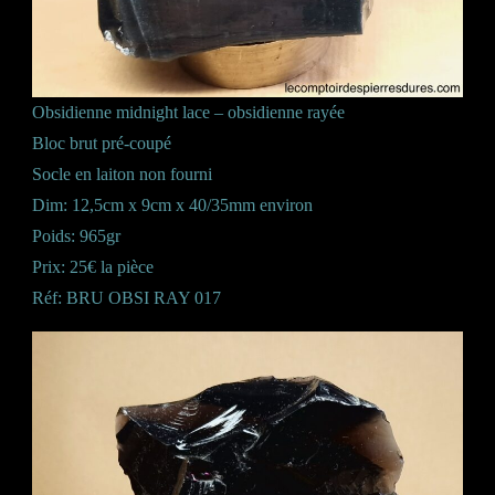
Obsidienne midnight lace – obsidienne rayée
Bloc brut pré-coupé
Socle en laiton non fourni
Dim: 12,5cm x 9cm x 40/35mm environ
Poids: 965gr
Prix: 25€ la pièce
Réf: BRU OBSI RAY 017