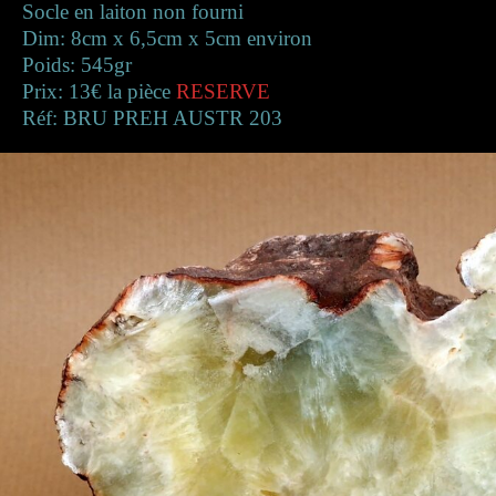
Socle en laiton non fourni
Dim: 8cm x 6,5cm x 5cm environ
Poids: 545gr
Prix: 13€ la pièce
RESERVE
Réf: BRU PREH AUSTR 203