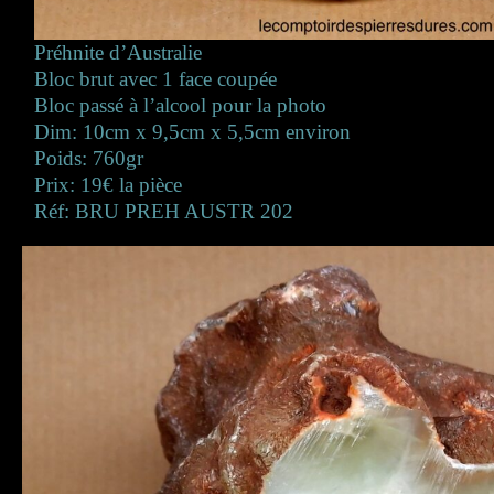
Préhnite d’Australie
Bloc brut avec 1 face coupée
Bloc passé à l’alcool pour la photo
Dim: 10cm x 9,5cm x 5,5cm environ
Poids: 760gr
Prix: 19€ la pièce
Réf: BRU PREH AUSTR 202