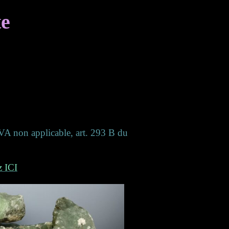
te
(TVA non applicable, art. 293 B du
z ICI