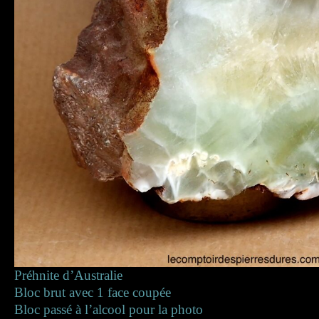
Préhnite d’Australie
Bloc brut avec 1 face coupée
Bloc passé à l’alcool pour la photo