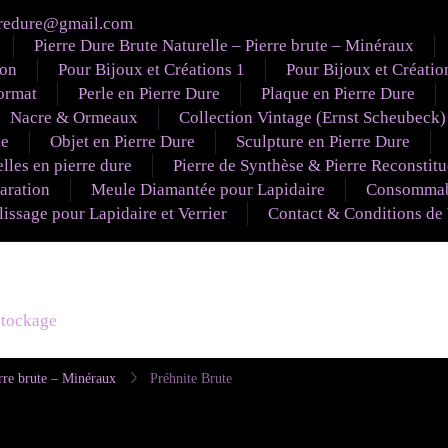
redure@gmail.com
Pierre Dure Brute Naturelle – Pierre brute – Minéraux
ion
Pour Bijoux et Créations 1
Pour Bijoux et Créatio
ormat
Perle en Pierre Dure
Plaque en Pierre Dure
Nacre & Ormeaux
Collection Vintage (Ernst Scheubeck)
le
Objet en Pierre Dure
Sculpture en Pierre Dure
lles en pierre dure
Pierre de Synthèse & Pierre Reconstit
aration
Meule Diamantée pour Lapidaire
Consommabl
ssage pour Lapidaire et Verrier
Contact & Conditions de
éstockage
rre brute – Minéraux
Préhnite Brute