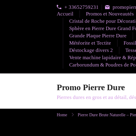
Skip
+ 33652759231
promopier
to
Accueil
Promos et Nouveautés
content
Cristal de Roche pour Décorat
Sphère en Pierre Dure Grand F
Grande Plaque Pierre Dure
Météorite et Tectite
Fossi
Déstockage divers 2
Tesse
Vente machine lapidaire & Rép
Carborundum & Poudres de Poli
Promo Pierre Dure
Pierres dures en gros et au détail, d
Home
Pierre Dure Brute Naturelle – Pie