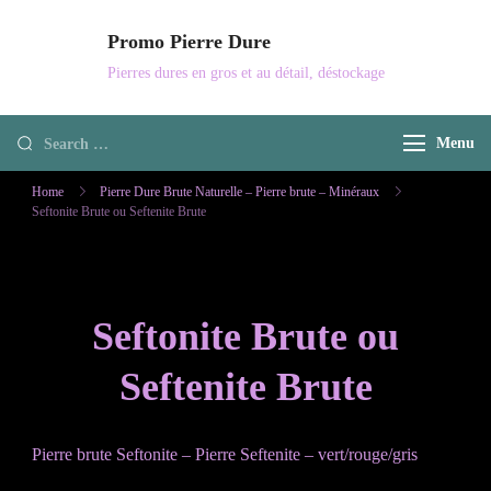
Skip
Promo Pierre Dure
to
Pierres dures en gros et au détail, déstockage
content
Looking
Menu
for
Home
Pierre Dure Brute Naturelle – Pierre brute – Minéraux
Something?
Seftonite Brute ou Seftenite Brute
Seftonite Brute ou
Seftenite Brute
Pierre brute Seftonite – Pierre Seftenite – vert/rouge/gris