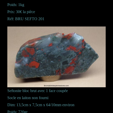
Poids: 1kg
Prix: 30€ la pièce
Réf: BRU SEFTO 201
Seftonite bloc brut avec 1 face coupée
Socle en laiton non fourni
Dim: 13,5cm x 7,5cm x 64/10mm environ
Poids: 720gr