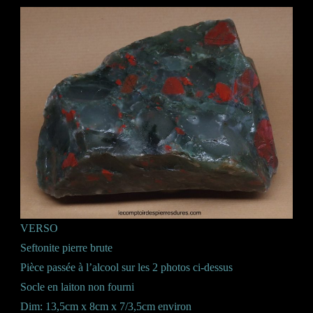
VERSO
Seftonite pierre brute
Pièce passée à l’alcool sur les 2 photos ci-dessus
Socle en laiton non fourni
Dim: 13,5cm x 8cm x 7/3,5cm environ