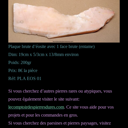
Plaque brute d’éosite avec 1 face brute (entame)
Dim: 19cm x 5/3cm x 13/8mm environ
Poids: 200gr
Prix: 8€ la pièce
Réf: PLA EOS 01
Si vous cherchez d’autres pierres rares ou atypiques, vous
pouvez également visiter le site suivant:
lecomptoirdespierresdures.com
. Ce site vous aide pour vos
projets et pour les commandes en gros.
Si vous cherchez des paesines et pierres paysages, visitez