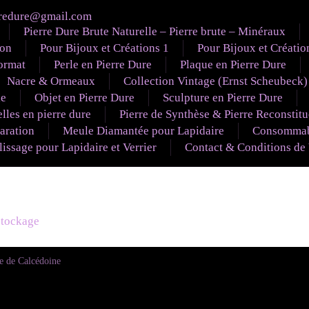
redure@gmail.com
Pierre Dure Brute Naturelle – Pierre brute – Minéraux
ion
Pour Bijoux et Créations 1
Pour Bijoux et Créatio
ormat
Perle en Pierre Dure
Plaque en Pierre Dure
Nacre & Ormeaux
Collection Vintage (Ernst Scheubeck)
le
Objet en Pierre Dure
Sculpture en Pierre Dure
lles en pierre dure
Pierre de Synthèse & Pierre Reconstit
aration
Meule Diamantée pour Lapidaire
Consommabl
ssage pour Lapidaire et Verrier
Contact & Conditions de
éstockage
e de Calcédoine