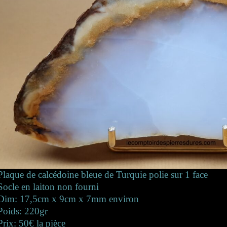
Plaque de calcédoine bleue de Turquie polie sur 1 face
Socle en laiton non fourni
Dim: 17,5cm x 9cm x 7mm environ
Poids: 220gr
Prix: 50€ la pièce