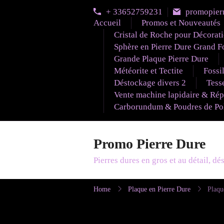
Skip
+ 33652759231
promopier
to
Accueil
Promos et Nouveautés
content
Cristal de Roche pour Décorat
Sphère en Pierre Dure Grand F
Grande Plaque Pierre Dure
Météorite et Tectite
Fossi
Déstockage divers 2
Tesse
Vente machine lapidaire & Rép
Carborundum & Poudres de Poli
Promo Pierre Dure
Pierres dures en gros et au détail, d
Home
Plaque en Pierre Dure
Plaqu