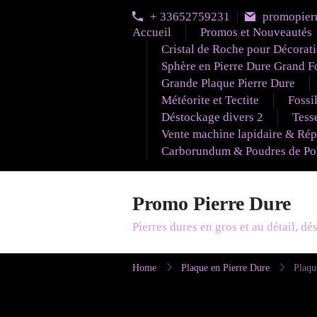
Skip
+ 33652759231
promopier
to
Accueil
Promos et Nouveautés
content
Cristal de Roche pour Décorat
Sphère en Pierre Dure Grand F
Grande Plaque Pierre Dure
Météorite et Tectite
Fossi
Déstockage divers 2
Tesse
Vente machine lapidaire & Rép
Carborundum & Poudres de Poli
Promo Pierre Dure
Pierres dures en gros et au détail, d
Home
Plaque en Pierre Dure
Plaqu