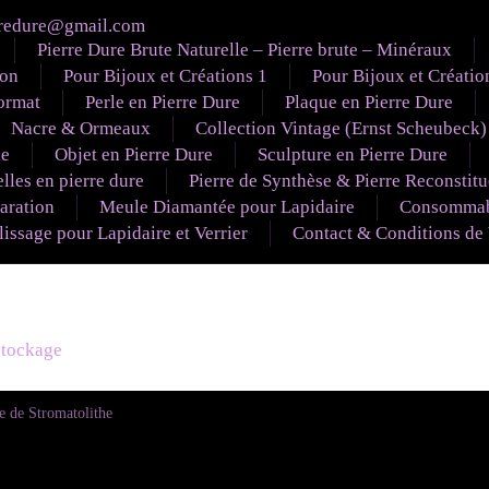
redure@gmail.com
Pierre Dure Brute Naturelle – Pierre brute – Minéraux
ion
Pour Bijoux et Créations 1
Pour Bijoux et Créatio
ormat
Perle en Pierre Dure
Plaque en Pierre Dure
Nacre & Ormeaux
Collection Vintage (Ernst Scheubeck)
le
Objet en Pierre Dure
Sculpture en Pierre Dure
lles en pierre dure
Pierre de Synthèse & Pierre Reconstit
aration
Meule Diamantée pour Lapidaire
Consommabl
ssage pour Lapidaire et Verrier
Contact & Conditions de
éstockage
e de Stromatolithe