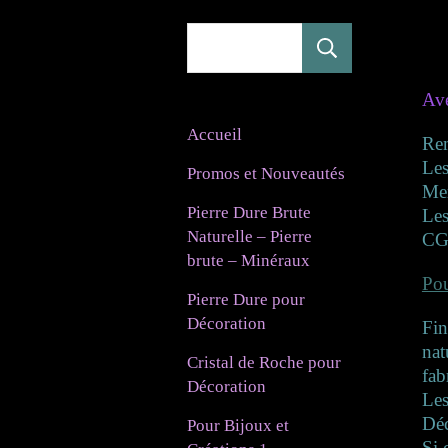
Rechercher
Ave
Accueil
Re
Les
Promos et Nouveautés
Mer
Pierre Dure Brute
Les
Naturelle – Pierre
CG
brute – Minéraux
Pou
Pierre Dure pour
Décoration
Fin
nat
Cristal de Roche pour
fab
Décoration
Les
Déc
Pour Bijoux et
Si 