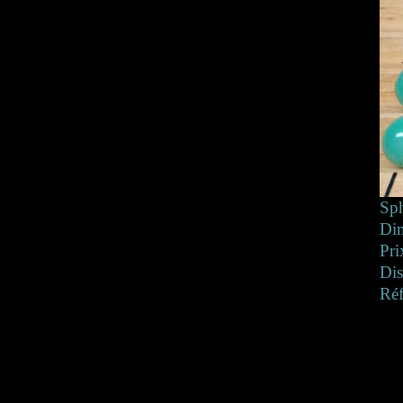
Sph
Di
Pri
Dis
Ré