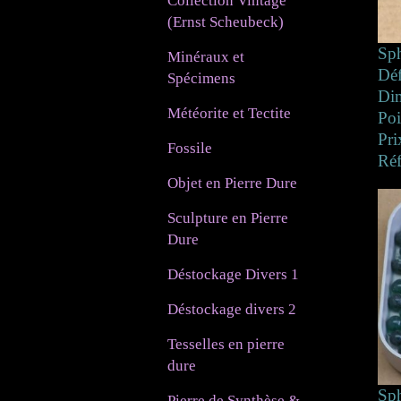
Collection Vintage
(Ernst Scheubeck)
Sph
Minéraux et
Déf
Spécimens
Di
Météorite et Tectite
Poi
Pri
Fossile
Ré
Objet en Pierre Dure
Sculpture en Pierre
Dure
Déstockage Divers 1
Déstockage divers 2
Tesselles en pierre
dure
Sph
Pierre de Synthèse &