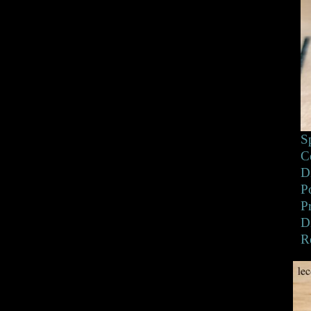
S
C
D
P
P
D
R