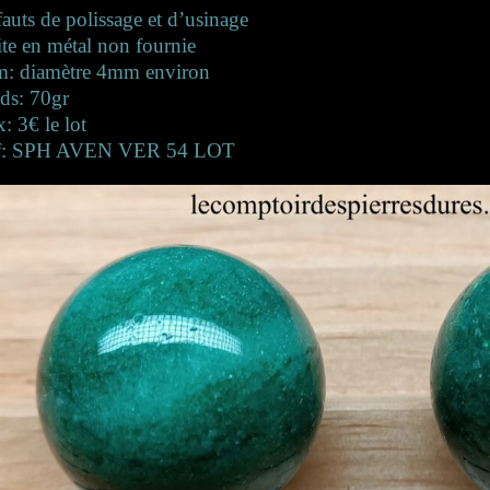
auts de polissage et d’usinage
te en métal non fournie
m: diamètre 4mm environ
ds: 70gr
x: 3€ le lot
f: SPH AVEN VER 54 LOT