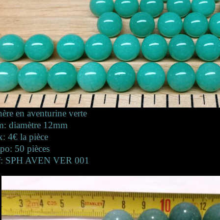
ère en aventurine verte
m: diamètre 12mm
x: 4€ la pièce
po: 50 pièces
f: SPH AVEN VER 001