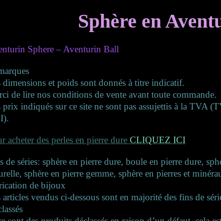
Sphère en Avent
nturin Sphere – Aventurin Ball
marques
 dimensions et poids sont donnés à titre indicatif.
ci de lire nos conditions de vente avant toute commande.
 prix indiqués sur ce site ne sont pas assujettis à la TVA 
I).
r acheter des perles en pierre dure
CLIQUEZ ICI
s de séries: sphère en pierre dure, boule en pierre dure, sph
urelle, sphère en pierre gemme, sphère en pierres et minérau
rication de bijoux
 articles vendus ci-dessous sont en majorité des fins de séri
lassés
ce sont des produits déclassés en raison d’un défaut, cela es