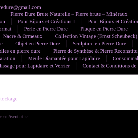
redure@gmail.com
Pierre Dure Brute Naturelle – Pierre brute – Minéraux
ion
Pour Bijoux et Créations 1
Pour Bijoux et Créatio
ormat
Perle en Pierre Dure
Plaque en Pierre Dure
Nacre & Ormeaux
Collection Vintage (Ernst Scheubeck)
le
Objet en Pierre Dure
Sculpture en Pierre Dure
lles en pierre dure
Pierre de Synthèse & Pierre Reconstit
aration
Meule Diamantée pour Lapidaire
Consommabl
ssage pour Lapidaire et Verrier
Contact & Conditions de
éstockage
e en Aventurine