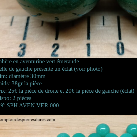
phère en aventurine vert émeraude
elle de gauche présente un éclat (voir photo)
im: diamètre 30mm
oids: 38gr la pièce
rix: 25€ la pièce de droite et 20€ la pièce de gauche (éclat)
ispo: 2 pièces
éf: SPH AVEN VER 000