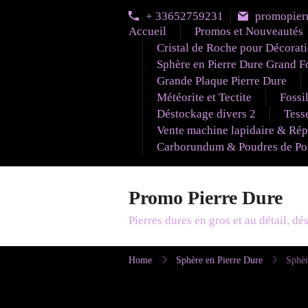
Skip
+ 33652759231
promopier
to
Accueil
Promos et Nouveautés
content
Cristal de Roche pour Décorat
Sphère en Pierre Dure Grand F
Grande Plaque Pierre Dure
Météorite et Tectite
Fossi
Déstockage divers 2
Tesse
Vente machine lapidaire & Rép
Carborundum & Poudres de Poli
Promo Pierre Dure
Pierres dures en gros et au détail, d
Home
Sphère en Pierre Dure
Sphèr