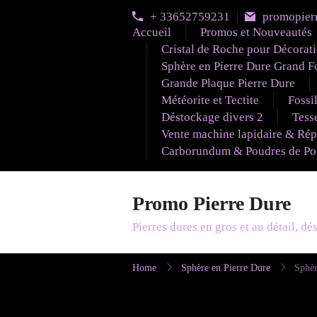
Skip
+ 33652759231
promopier
to
Accueil
Promos et Nouveautés
content
Cristal de Roche pour Décorat
Sphère en Pierre Dure Grand F
Grande Plaque Pierre Dure
Météorite et Tectite
Fossi
Déstockage divers 2
Tesse
Vente machine lapidaire & Rép
Carborundum & Poudres de Poli
Promo Pierre Dure
Pierres dures en gros et au détail, d
Home
Sphère en Pierre Dure
Sphèr