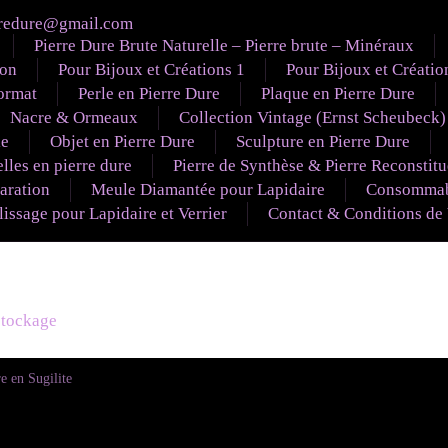
redure@gmail.com
Pierre Dure Brute Naturelle – Pierre brute – Minéraux
ion
Pour Bijoux et Créations 1
Pour Bijoux et Créatio
ormat
Perle en Pierre Dure
Plaque en Pierre Dure
Nacre & Ormeaux
Collection Vintage (Ernst Scheubeck)
le
Objet en Pierre Dure
Sculpture en Pierre Dure
lles en pierre dure
Pierre de Synthèse & Pierre Reconstit
aration
Meule Diamantée pour Lapidaire
Consommabl
ssage pour Lapidaire et Verrier
Contact & Conditions de
éstockage
e en Sugilite