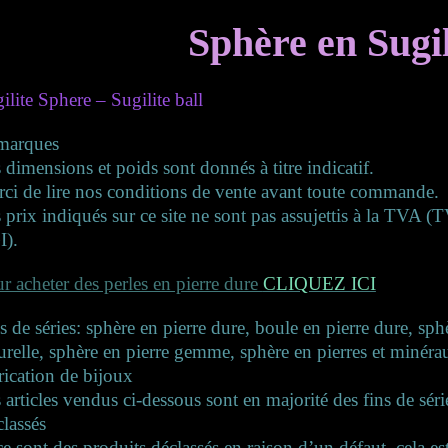
Sphère en Sugil
ilite Sphere – Sugilite ball
marques
 dimensions et poids sont donnés à titre indicatif.
ci de lire nos conditions de vente avant toute commande.
 prix indiqués sur ce site ne sont pas assujettis à la TVA 
I).
r acheter des perles en pierre dure
CLIQUEZ ICI
s de séries: sphère en pierre dure, boule en pierre dure, sph
urelle, sphère en pierre gemme, sphère en pierres et minérau
rication de bijoux
 articles vendus ci-dessous sont en majorité des fins de séri
lassés
ce sont des produits déclassés en raison d’un défaut, cela es