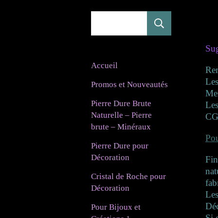
Rechercher
Sug
Accueil
Re
Les
Promos et Nouveautés
Mer
Pierre Dure Brute
Les
Naturelle – Pierre
CG
brute – Minéraux
Pou
Pierre Dure pour
Décoration
Fin
nat
Cristal de Roche pour
fab
Décoration
Les
Déc
Pour Bijoux et
Si 