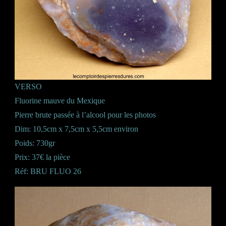
VERSO
Fluorine mauve du Mexique
Pierre brute passée à l’alcool pour les photos
Dim: 10,5cm x 7,5cm x 5,5cm environ
Poids: 730gr
Prix: 37€ la pièce
Réf: BRU FLUO 26