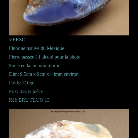
VERSO
Fluorine mauve du Mexique
Pierre passée à l’alcool pour la photo
Socle en laiton non fourni
Dim: 9,5cm x 9cm x 44mm environ
Poids: 710gr
Prix: 35€ la pièce
Réf: BRU FLUO 13