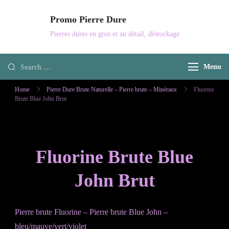
Skip
Promo Pierre Dure
to
Pierres dures en gros et au détail, déstockage
content
Looking
Menu
for
Home
Pierre Dure Brute Naturelle – Pierre brute – Minéraux
Fluorine
Something?
Brute Blue John Brut
Fluorine Brute Blue
John Brut
Pierre brute Fluorine – Pierre brute Blue John –
bleu/mauve/vert/violet