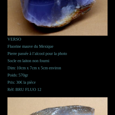
VERSO
Fluorine mauve du Mexique
Pierre passée à l’alcool pour la photo
Socle en laiton non fourni
Dim: 10cm x 7cm x 5cm environ
Poids: 570gr
Prix: 30€ la pièce
Réf: BRU FLUO 12