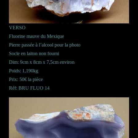
VERSO
Fluorine mauve du Mexique
Pierre passée à l’alcool pour la photo
Socle en laiton non fourni
Dim: 9cm x 8cm x 7,5cm environ
Poids: 1,190kg
Prix: 50€ la pièce
Réf: BRU FLUO 14