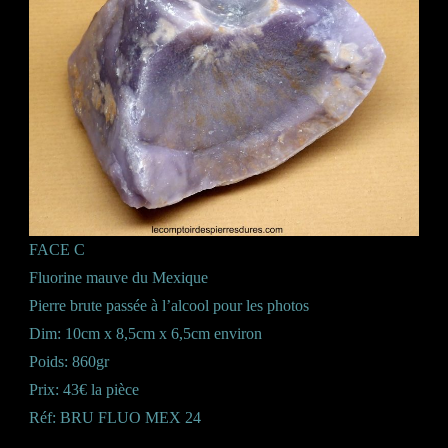
FACE C
Fluorine mauve du Mexique
Pierre brute passée à l’alcool pour les photos
Dim: 10cm x 8,5cm x 6,5cm environ
Poids: 860gr
Prix: 43€ la pièce
Réf: BRU FLUO MEX 24