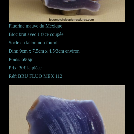
Fluorine mauve du Mexique
Bloc brut avec 1 face coupée
Socle en laiton non fourni
Dim: 9cm x 7,5cm x 4,5/3cm environ
Poids: 690gr
Prix: 30€ la pièce
Réf: BRU FLUO MEX 112