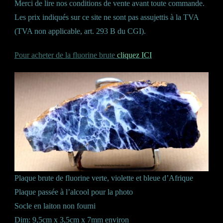
Merci de lire nos conditions de vente avant toute commande.
Les prix indiqués sur ce site ne sont pas assujettis à la TVA
(TVA non applicable, art. 293 B du CGI).
Pour acheter de la fluorine brute
cliquez ICI
Plaque brute de fluorine verte, violette et bleue d’Afrique
Plaque passée à l’alcool pour la photo
Socle en laiton non fourni
Dim: 9,5cm x 3,5cm x 7mm environ