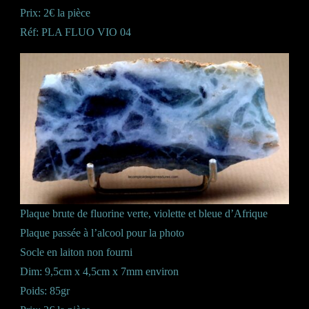
Prix: 2€ la pièce
Réf: PLA FLUO VIO 04
Plaque brute de fluorine verte, violette et bleue d’Afrique
Plaque passée à l’alcool pour la photo
Socle en laiton non fourni
Dim: 9,5cm x 4,5cm x 7mm environ
Poids: 85gr